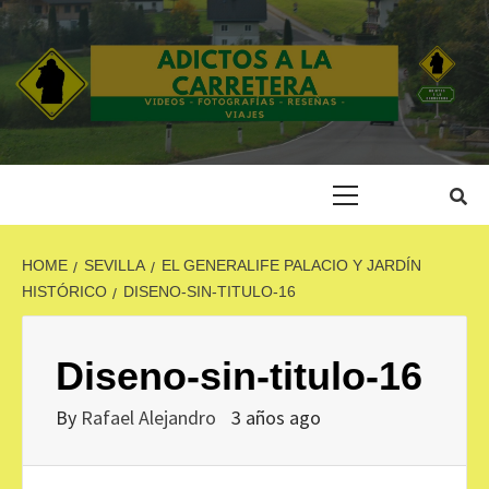
Skip
to
content
ADICTOS A LA
CARRETERA
Primary
Menu
HOME
SEVILLA
EL GENERALIFE PALACIO Y JARDÍN
HISTÓRICO
DISENO-SIN-TITULO-16
Diseno-sin-titulo-16
By
Rafael Alejandro
3 años ago