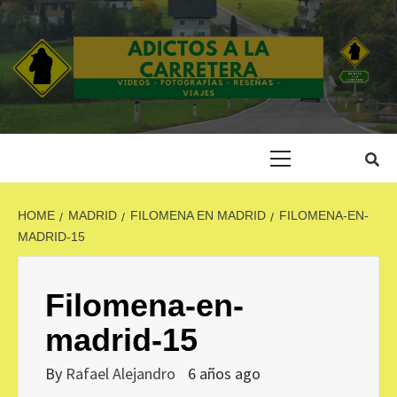
Skip
to
content
ADICTOS A LA
CARRETERA
Primary
Menu
HOME
MADRID
FILOMENA EN MADRID
FILOMENA-EN-
MADRID-15
Filomena-en-
madrid-15
By
Rafael Alejandro
6 años ago