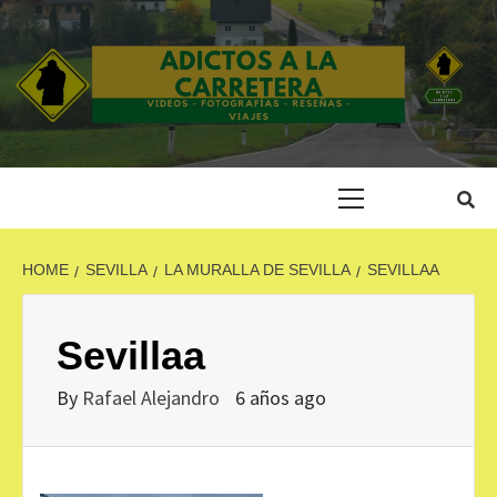
Skip
to
content
ADICTOS A LA
CARRETERA
Primary
Menu
HOME
SEVILLA
LA MURALLA DE SEVILLA
SEVILLAA
Sevillaa
By
Rafael Alejandro
6 años ago