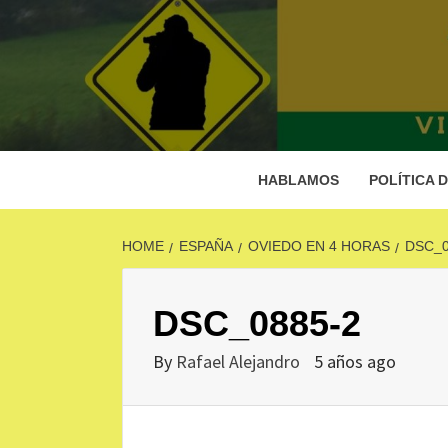
Skip
to
content
A
C
HABLAMOS
POLÍTICA 
HOME
ESPAÑA
OVIEDO EN 4 HORAS
DSC_0
DSC_0885-2
By
Rafael Alejandro
5 años ago