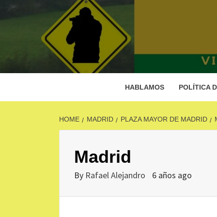
Skip
to
content
A
C
HABLAMOS
POLÍTICA 
HOME
MADRID
PLAZA MAYOR DE MADRID
Madrid
By
Rafael Alejandro
6 años ago