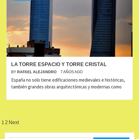
LA TORRE ESPACIO Y TORRE CRISTAL
BY
RAFAEL ALEJANDRO
7 AÑOS AGO
España no solo tiene edificaciones medievales e históricas,
también grandes obras arquitectónicas y modernas como
Navegación
1
2
Next
de