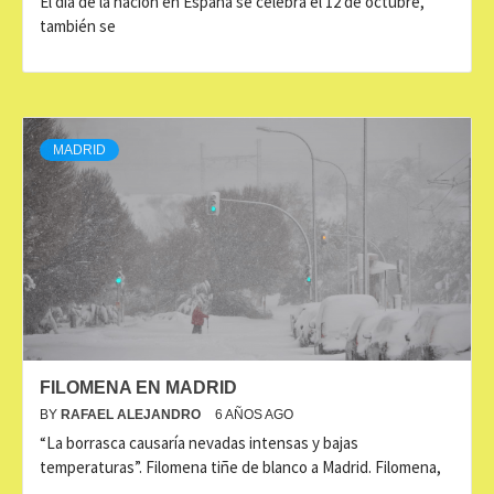
El día de la nación en España se celebra el 12 de octubre,
también se
MADRID
FILOMENA EN MADRID
BY
RAFAEL ALEJANDRO
6 AÑOS AGO
“La borrasca causaría nevadas intensas y bajas
temperaturas”. Filomena tiñe de blanco a Madrid. Filomena,