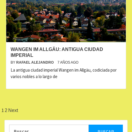
WANGEN IM ALLGÄU: ANTIGUA CIUDAD
IMPERIAL
BY
RAFAEL ALEJANDRO
7 AÑOS AGO
La antigua ciudad imperial Wangen im Allgäu, codiciada por
varios nobles a lo largo de
Navegación
1
2
Next
de
Buscar:
entradas